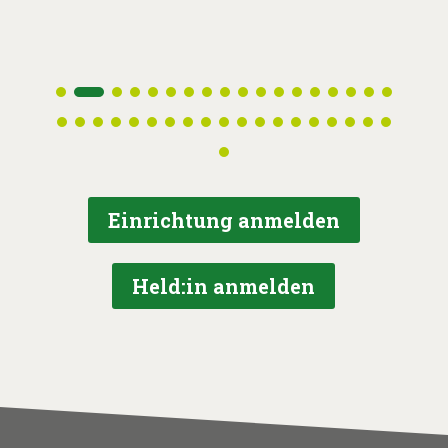
AWO
Begegnungbr
Einrichtung anmelden
Held:in anmelden