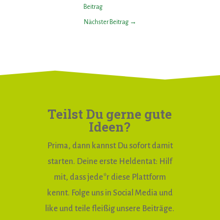
Beitrag
Nächster Beitrag
→
Teilst Du gerne gute
Ideen?
Prima, dann kannst Du sofort damit
starten. Deine erste Heldentat: Hilf
mit, dass jede*r diese Plattform
kennt. Folge uns in Social Media und
like und teile fleißig unsere Beiträge.