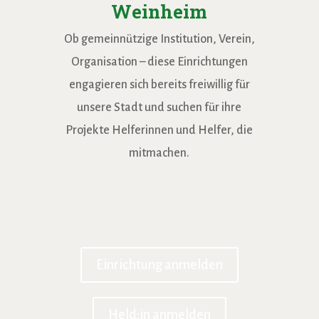
Weinheim
Ob gemeinnützige Institution, Verein,
Organisation – diese Einrichtungen
engagieren sich bereits freiwillig für
unsere Stadt und suchen für ihre
Projekte Helferinnen und Helfer, die
mitmachen.
AK Asyl
AWO
Einrichtung anmelden
Held:in anmelden