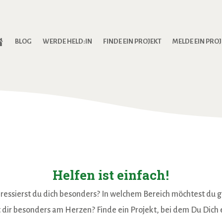
S
BLOG
WERDE HELD:IN
FINDE EIN PROJEKT
MELDE EIN PRO
T
A
R
T
Helfen ist einfach!
ressierst du dich besonders? In welchem Bereich möchtest du g
 dir besonders am Herzen? Finde ein Projekt, bei dem Du Dich