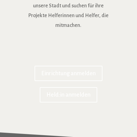
unsere Stadt und suchen für ihre
Projekte Helferinnen und Helfer, die
mitmachen.
AK Asyl
AWO
Einrichtung anmelden
Held:in anmelden