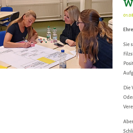
W
01.0
Ehre
Sie 
Filz
Posi
Aufg
Die 
Oden
Vere
Aber
Schl