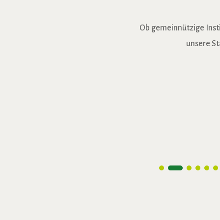
Ob gemeinnützige Instit
unsere St
AWO
Begegnungbrücke