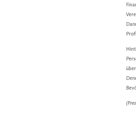
Fina
Vere
Dann
Prof
Hint
Pers
über
Denn
Bevö
(Pre