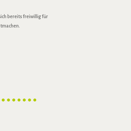
h bereits freiwillig für
mitmachen.
Brotzeit
BUND