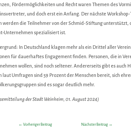
nzen, Fördermöglichkeiten und Recht waren Themen des Vormit
insvertreter, und doch erst ein Anfang. Der nächste Workshop-T
 werden die Teilnehmer von der Schmid-Stiftung unterstützt, 
it-Unternehmen spezialisiert ist.
ergrund: In Deutschland klagen mehr als ein Drittel aller Verei
onen für dauerhaftes Engagement finden. Personen, die in Ve
nehmen wollen, sind noch seltener. Andererseits gibt es auch H
 laut Umfragen sind 59 Prozent der Menschen bereit, sich ehre
lkerungsgruppen sind es sogar deutlich mehr.
ssemitteilung der Stadt Weinheim, 01. August 2024)
←
Vorheriger Beitrag
Nächster Beitrag
→