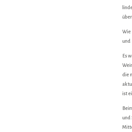
lind
übe
Wie 
und 
Es w
Wein
die 
aktu
ist e
Beim
und 
Mitt