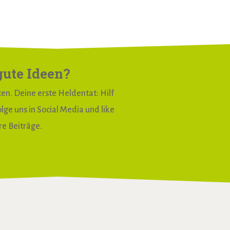
gute Ideen?
en. Deine erste Heldentat: Hilf
lge uns in Social Media und like
re Beiträge.