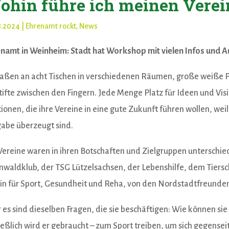
ohin führe ich meinen Verei
8.2024
|
Ehrenamt rockt
,
News
namt in Weinheim: Stadt hat Workshop mit vielen Infos und A
saßen an acht Tischen in verschiedenen Räumen, große weiße P
stifte zwischen den Fingern. Jede Menge Platz für Ideen und Vis
tionen, die ihre Vereine in eine gute Zukunft führen wollen, weil
abe überzeugt sind.
Vereine waren in ihren Botschaften und Zielgruppen unterschi
waldklub, der TSG Lützelsachsen, der Lebenshilfe, dem Tier
in für Sport, Gesundheit und Reha, von den Nordstadtfreunde
 es sind dieselben Fragen, die sie beschäftigen: Wie können sie 
ießlich wird er gebraucht – zum Sport treiben, um sich gegense