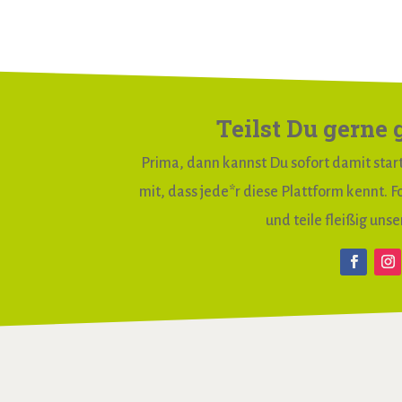
Teilst Du gerne 
Prima, dann kannst Du sofort damit start
mit, dass jede*r diese Plattform kennt. Fo
und teile fleißig unse