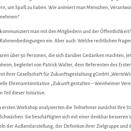
ern, um Spaß zu haben. Wie animiert man Menschen, Verantwor
rnehmen?
kommuniziert man mit den Mitgliedern und der Öffentlichkeit
Rahmenbedingungen ein. Aber auch: Welche rechtlichen Frage
aren über 50 Personen, die sich darüber Gedanken machten, je
heim, begleitet von Patrick Walter, dem Referenten des Ersten
mit ihrer Gesellschaft für Zukunftsgestaltung gGmbH „WerteWi
elle Ehrenamtsinitiative „Zukunft gestalten – Weinheimer Vere
in Teil dieser Initiative.
 ersten Workshop analysierten die Teilnehmer zunächst ihre St
Schwächen. Sie beschäftigten sich mit einer denkbar besseren
eln der Außendarstellung, der Definition ihrer Zielgruppe und