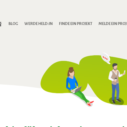
S
BLOG
WERDE HELD:IN
FINDE EIN PROJEKT
MELDE EIN PRO
T
A
R
T