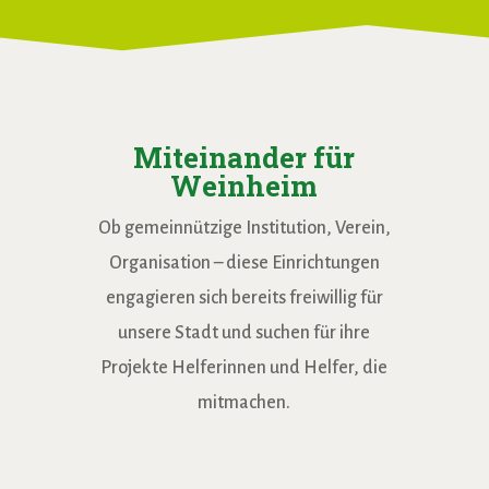
Miteinander für
Weinheim
Ob gemeinnützige Institution, Verein,
Organisation – diese Einrichtungen
engagieren sich bereits freiwillig für
unsere Stadt und suchen für ihre
Projekte Helferinnen und Helfer, die
mitmachen.
AWO
Begegnungbr