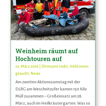
Weinheim räumt auf
Hochtouren auf
23. März 2026
|
Ehrenamt rockt
,
Held:innen
gesucht
,
News
Am zweiten Aktionssamstag mit der
DLRG am Weschnitzufer kamen 150 Kilo
Müll zusammen – Großeinsatz am 28.
März, auch im Heilkräutergarten. Was so