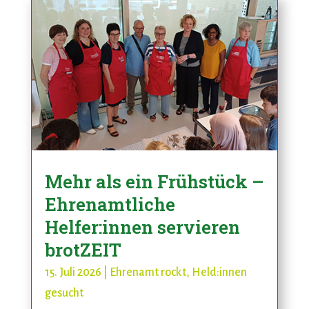
Mehr als ein Frühstück –
Ehrenamtliche
Helfer:innen servieren
brotZEIT
15. Juli 2026
|
Ehrenamt rockt
,
Held:innen
gesucht