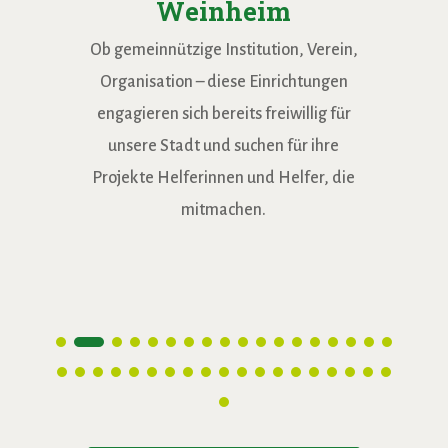
Weinheim
Ob gemeinnützige Institution, Verein,
Organisation – diese Einrichtungen
engagieren sich bereits freiwillig für
unsere Stadt und suchen für ihre
Projekte Helferinnen und Helfer, die
mitmachen.
AWO
Begegnungbr